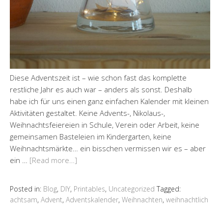
Diese Adventszeit ist – wie schon fast das komplette
restliche Jahr es auch war – anders als sonst. Deshalb
habe ich für uns einen ganz einfachen Kalender mit kleinen
Aktivitäten gestaltet. Keine Advents-, Nikolaus-,
Weihnachtsfeiereien in Schule, Verein oder Arbeit, keine
gemeinsamen Basteleien im Kindergarten, keine
Weihnachtsmärkte… ein bisschen vermissen wir es – aber
ein …
[Read more…]
Posted in:
Blog
,
DIY
,
Printables
,
Uncategorized
Tagged:
achtsam
,
Advent
,
Adventskalender
,
Weihnachten
,
weihnachtlich