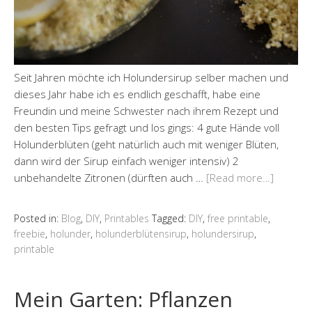
Seit Jahren möchte ich Holundersirup selber machen und
dieses Jahr habe ich es endlich geschafft, habe eine
Freundin und meine Schwester nach ihrem Rezept und
den besten Tips gefragt und los gings: 4 gute Hände voll
Holunderblüten (geht natürlich auch mit weniger Blüten,
dann wird der Sirup einfach weniger intensiv) 2
unbehandelte Zitronen (dürften auch …
[Read more…]
Posted in:
Blog
,
DIY
,
Printables
Tagged:
DIY
,
free printable
,
freebie
,
holunder
,
holunderblütensirup
,
holundersirup
,
printable
Mein Garten: Pflanzen