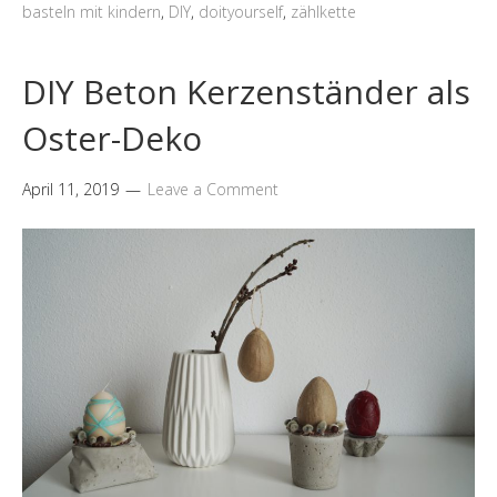
basteln mit kindern
,
DIY
,
doityourself
,
zählkette
DIY Beton Kerzenständer als
Oster-Deko
April 11, 2019
Leave a Comment