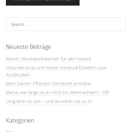
Neueste Beiträge
Kleiner AktivitätenKalender für den Advent
Holundersirup und meine Universal Etiketten zum
Ausdrucken
Mein Garten: Pflanzen Steckbrief printable
Mama, wie lange ist es noch bis Weihnachten? – DIY
Long time no see – und da waren sie zu 4.!
Kategorien