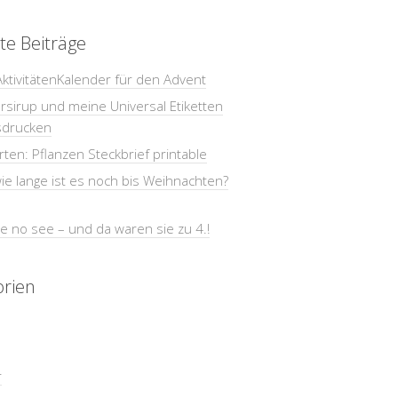
te Beiträge
AktivitätenKalender für den Advent
sirup und meine Universal Etiketten
sdrucken
ten: Pflanzen Steckbrief printable
e lange ist es noch bis Weihnachten?
e no see – und da waren sie zu 4.!
orien
r