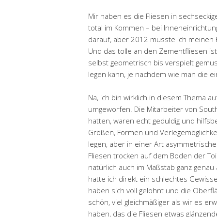
Mir haben es die Fliesen in sechseckig
total im Kommen – bei Inneneinrichtung
darauf, aber 2012 musste ich meinen F
Und das tolle an den Zementfliesen ist 
selbst geometrisch bis verspielt gemu
legen kann, je nachdem wie man die ei
Na, ich bin wirklich in diesem Thema a
umgeworfen. Die Mitarbeiter von Southe
hatten, waren echt geduldig und hilfsb
Größen, Formen und Verlegemöglichkei
legen, aber in einer Art asymmetrische
Fliesen trocken auf dem Boden der Toil
natürlich auch im Maßstab ganz genau 
hatte ich direkt ein schlechtes Gewisse
haben sich voll gelohnt und die Oberflä
schön, viel gleichmäßiger als wir es er
haben, das die Fliesen etwas glänzen