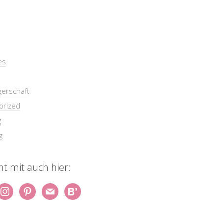
es
erschaft
orized
g
g
t mit auch hier: