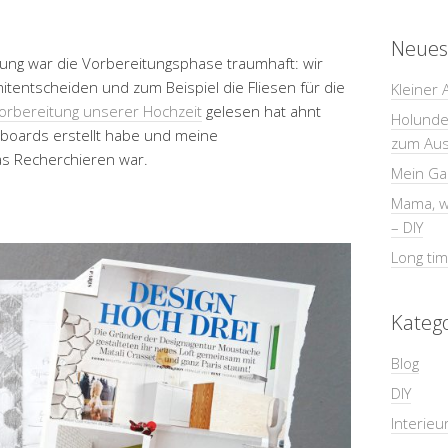
Neues
ung war die Vorbereitungsphase traumhaft: wir
tentscheiden und zum Beispiel die Fliesen für die
Kleiner 
orbereitung unserer Hochzeit
gelesen hat ahnt
Holunder
dboards erstellt habe und meine
zum Au
das Recherchieren war.
Mein Gar
Mama, wi
– DIY
Long tim
Kateg
Blog
DIY
Interieu