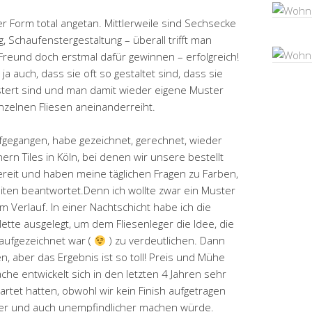
er Form total angetan. Mittlerweile sind Sechsecke
, Schaufenstergestaltung – überall trifft man
reund doch erstmal dafür gewinnen – erfolgreich!
ja auch, dass sie oft so gestaltet sind, dass sie
stert sind und man damit wieder eigene Muster
nzelnen Fliesen aneinanderreiht.
ufgegangen, habe gezeichnet, gerechnet, wieder
rn Tiles in Köln, bei denen wir unsere bestellt
ereit und haben meine täglichen Fragen zu Farben,
ten beantwortet.Denn ich wollte zwar ein Muster
m Verlauf. In einer Nachtschicht habe ich die
ette ausgelegt, um dem Fliesenleger die Idee, die
aufgezeichnet war (
) zu verdeutlichen. Dann
n, aber das Ergebnis ist so toll! Preis und Mühe
che entwickelt sich in den letzten 4 Jahren sehr
wartet hatten, obwohl wir kein Finish aufgetragen
der und auch unempfindlicher machen würde.