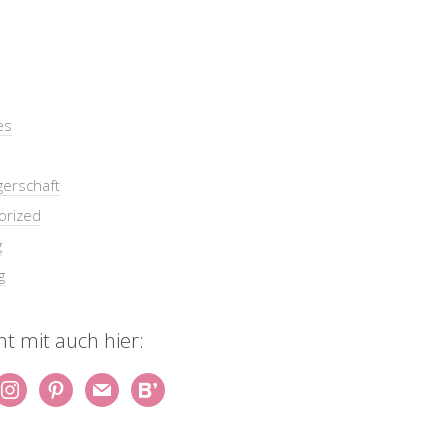
es
erschaft
orized
g
g
t mit auch hier: