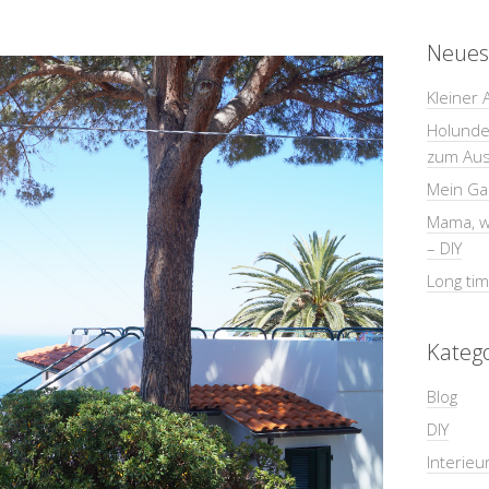
Neues
Kleiner 
Holunder
zum Au
Mein Gar
Mama, wi
– DIY
Long tim
Kateg
Blog
DIY
Interieu