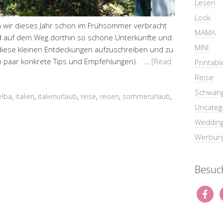
Lesen
Look
wir dieses Jahr schon im Frühsommer verbracht
MAMA
nd auf dem Weg dorthin so schöne Unterkünfte und
MINI
 diese kleinen Entdeckungen aufzuschreiben und zu
ein paar konkrete Tips und Empfehlungen). …
[Read
Printabl
Reise
Schwang
elba
,
italien
,
italienurlaub
,
reise
,
reisen
,
sommerurlaub
,
Uncateg
Weddin
Werbun
Besuch