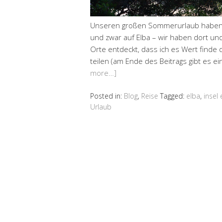
Unseren großen Sommerurlaub haben 
und zwar auf Elba – wir haben dort u
Orte entdeckt, dass ich es Wert finde
teilen (am Ende des Beitrags gibt es 
more…]
Posted in:
Blog
,
Reise
Tagged:
elba
,
insel 
Urlaub