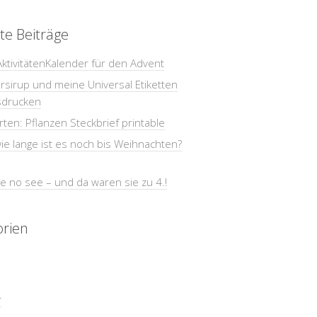
te Beiträge
AktivitätenKalender für den Advent
sirup und meine Universal Etiketten
sdrucken
ten: Pflanzen Steckbrief printable
e lange ist es noch bis Weihnachten?
e no see – und da waren sie zu 4.!
orien
r