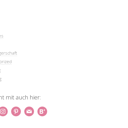
es
erschaft
orized
g
g
t mit auch hier: