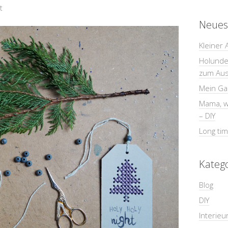
t
Neues
Kleiner 
Holunder
zum Au
Mein Gar
Mama, wi
– DIY
Long tim
Kateg
Blog
DIY
Interieu