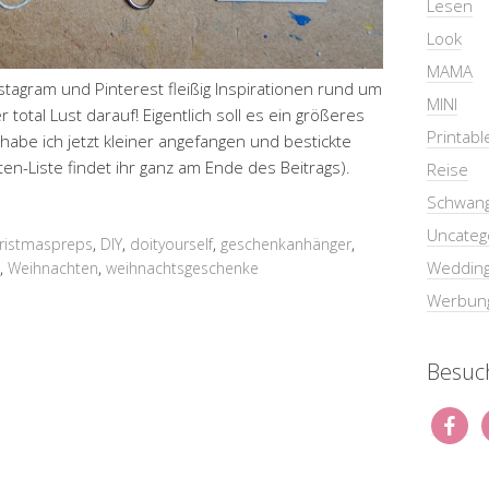
Lesen
Look
MAMA
tagram und Pinterest fleißig Inspirationen rund um
MINI
total Lust darauf! Eigentlich soll es ein größeres
Printabl
abe ich jetzt kleiner angefangen und bestickte
ten-Liste findet ihr ganz am Ende des Beitrags).
Reise
Schwang
Uncateg
ristmaspreps
,
DIY
,
doityourself
,
geschenkanhänger
,
Weddin
,
Weihnachten
,
weihnachtsgeschenke
Werbun
Besuch