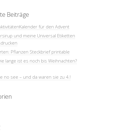
te Beiträge
AktivitätenKalender für den Advent
sirup und meine Universal Etiketten
sdrucken
ten: Pflanzen Steckbrief printable
e lange ist es noch bis Weihnachten?
e no see – und da waren sie zu 4.!
orien
r