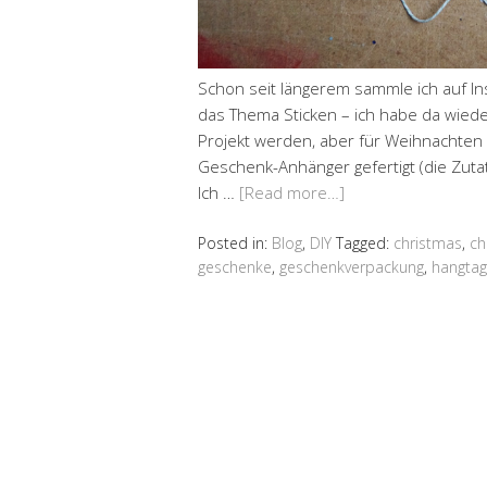
Schon seit längerem sammle ich auf Ins
das Thema Sticken – ich habe da wieder 
Projekt werden, aber für Weihnachten h
Geschenk-Anhänger gefertigt (die Zuta
Ich …
[Read more…]
Posted in:
Blog
,
DIY
Tagged:
christmas
,
ch
geschenke
,
geschenkverpackung
,
hangtag